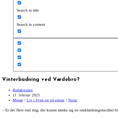
Search in title
Search in content
Vinterbadning ved Vædebro?
Post
Redaktionen
author:
Post
11. februar 2025
published:
Post
Mossø
/
Liv i byen og på egnen
/
Natur
category:
– Er der flere end mig, der kunne tænke sig en omklædningsfacilitet