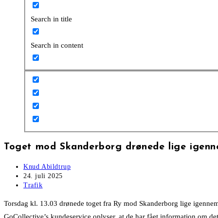
Search in title
Search in content
Toget mod Skanderborg drønede lige igenne
Post
Knud Abildtrup
author:
Post
24. juli 2025
published:
Post
Trafik
category:
Torsdag kl. 13.03 drønede toget fra Ry mod Skanderborg lige igennem 
GoCollective’s kundeservice oplyser, at de har fået information om det