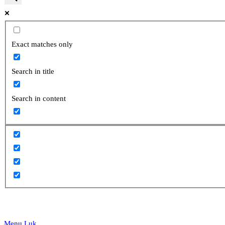
website
Exact matches only
Search in title
search
Search in content
Menu
Luk