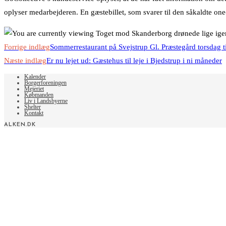
oplyser medarbejderen. En gæstebillet, som svarer til den såkaldte o
Read
Forrige indlæg
Sommerrestaurant på Svejstrup Gl. Præstegård torsdag ti
more
Næste indlæg
Er nu lejet ud: Gæstehus til leje i Bjedstrup i ni måneder
articles
Kalender
Borgerforeningen
Mejeriet
Købmanden
Liv i Landsbyerne
Shelter
Kontakt
ALKEN.DK