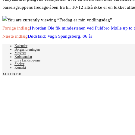
barselsgruppens fredags-åben fra kl. 10-12 altså ikke er en lukket af
Read
Forrige indlæg
Hvordan Ole fik mindestenen ved Fuldbro Mølle up to 
more
Næste indlæg
Dødsfald: Vagn Spangsberg, 86 år
articles
Kalender
Borgerforeningen
Mejeriet
Købmanden
Liv i Landsbyerne
Shelter
Kontakt
ALKEN.DK