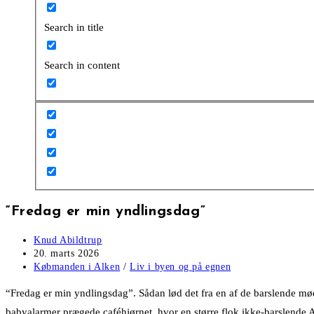
Search in title
Search in content
“Fredag er min yndlingsdag”
Post
Knud Abildtrup
author:
Post
20. marts 2026
published:
Post
Købmanden i Alken
/
Liv i byen og på egnen
category:
“Fredag er min yndlingsdag”. Sådan lød det fra en af de barslende mø
babyalarmer prægede caféhjørnet, hvor en større flok ikke-barslend