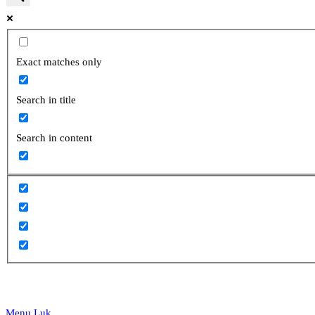
website
Exact matches only
Search in title
search
Search in content
Menu
Luk