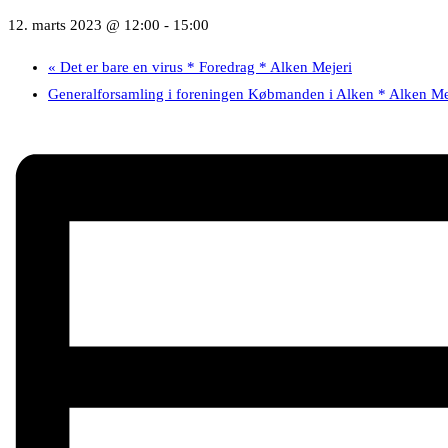
12. marts 2023 @ 12:00
-
15:00
«
Det er bare en virus * Foredrag * Alken Mejeri
Generalforsamling i foreningen Købmanden i Alken * Alken Me