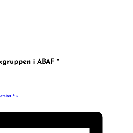
ikgruppen i ABAF *
ersitet *
»