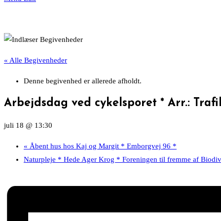
« Alle Begivenheder
Denne begivenhed er allerede afholdt.
Arbejdsdag ved cykelsporet * Arr.: Traf
juli 18 @ 13:30
«
Åbent hus hos Kaj og Margit * Emborgvej 96 *
Naturpleje * Hede Ager Krog * Foreningen til fremme af Biodiv