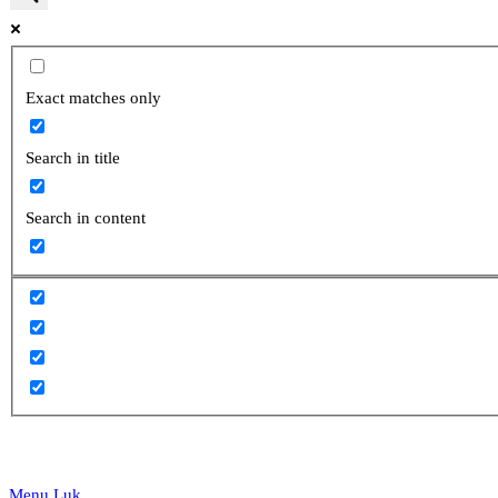
website
Exact matches only
Search in title
search
Search in content
Menu
Luk