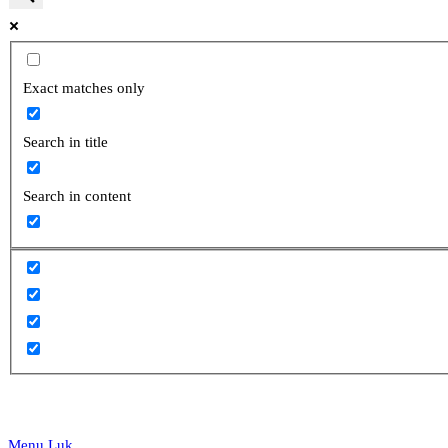
website
Exact matches only
Search in title
search
Search in content
Menu
Luk