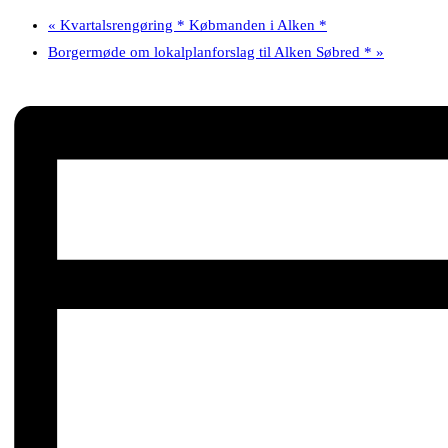
«
Kvartalsrengøring * Købmanden i Alken *
Borgermøde om lokalplanforslag til Alken Søbred *
»