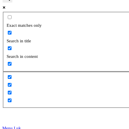
website
Exact matches only
Search in title
search
Search in content
Menu
Luk