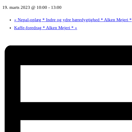
19. marts 2023 @ 10:00
-
13:00
«
Nepal-oplæg * Indre og ydre bæredygtighed * Alken Mejeri *
Kaffe-foredrag * Alken Mejeri *
»