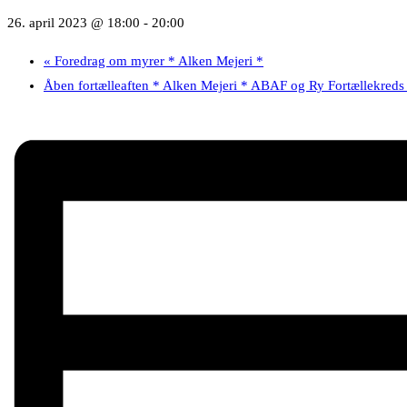
26. april 2023 @ 18:00
-
20:00
«
Foredrag om myrer * Alken Mejeri *
Åben fortælleaften * Alken Mejeri * ABAF og Ry Fortællekred