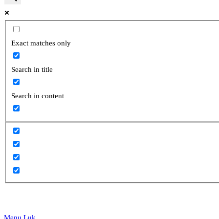
website
Exact matches only
Search in title
search
Search in content
Menu
Luk