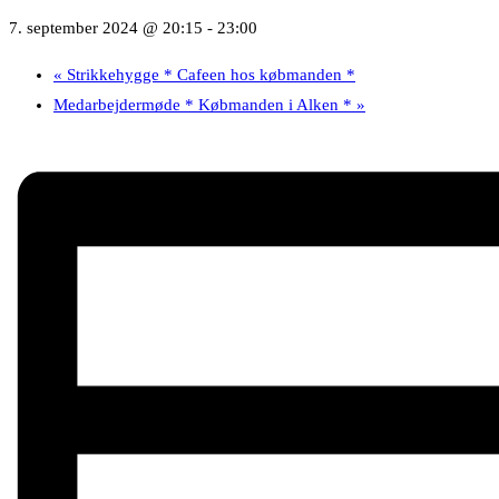
7. september 2024 @ 20:15
-
23:00
«
Strikkehygge * Cafeen hos købmanden *
Medarbejdermøde * Købmanden i Alken *
»