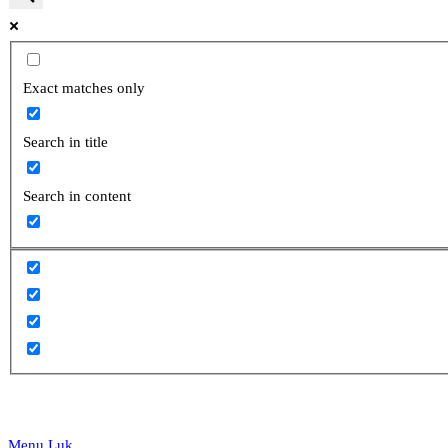
website
Exact matches only
Search in title
search
Search in content
Menu
Luk