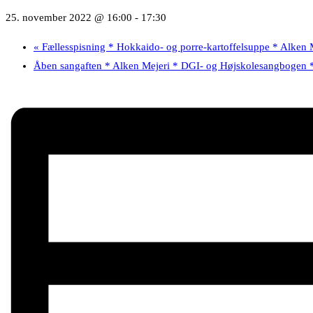
25. november 2022 @ 16:00
-
17:30
«
Fællesspisning * Hokkaido- og porre-kartoffelsuppe * Alken 
Åben sangaften * Alken Mejeri * DGI- og Højskolesangbogen