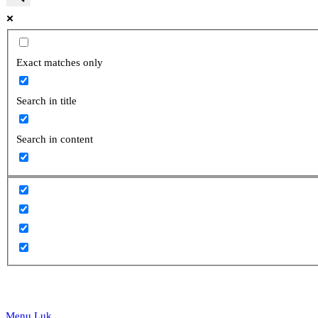
website
Exact matches only
Search in title
search
Search in content
Menu
Luk