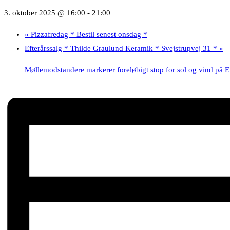
3. oktober 2025 @ 16:00
-
21:00
«
Pizzafredag * Bestil senest onsdag *
Efterårssalg * Thilde Graulund Keramik * Svejstrupvej 31 *
»
Møllemodstandere markerer foreløbigt stop for sol og vind på 