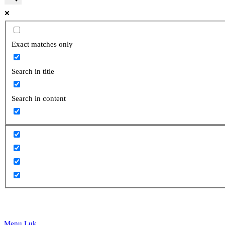
website
Exact matches only
Search in title
search
Search in content
Menu
Luk