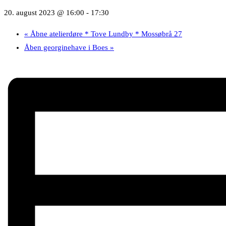
20. august 2023 @ 16:00
-
17:30
«
Åbne atelierdøre * Tove Lundby * Mossøbrå 27
Åben georginehave i Boes
»