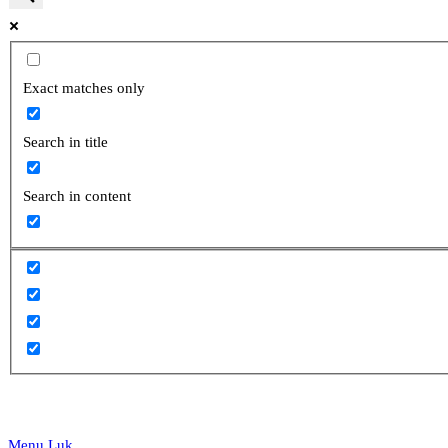
website
Exact matches only
Search in title
search
Search in content
Menu
Luk