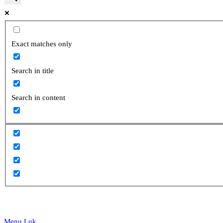
website
Exact matches only
Search in title
search
Search in content
Menu
Luk