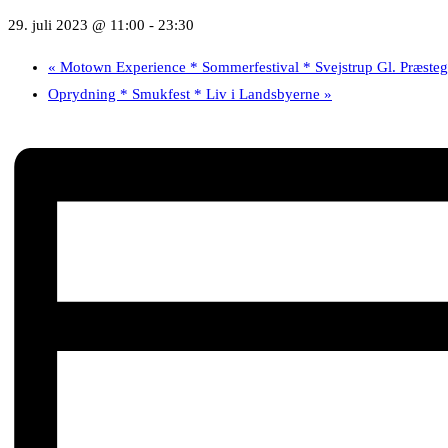
29. juli 2023 @ 11:00
-
23:30
«
Motown Experience * Sommerfestival * Svejstrup Gl. Præsteg
Oprydning * Smukfest * Liv i Landsbyerne
»