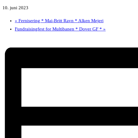
10. juni 2023
«
Fernisering * Mai-Britt Ravn * Alken Mejeri
Fundraisingfest for Multibanen * Dover GF *
»