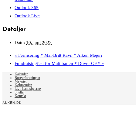
Outlook 365
Outlook Live
Detaljer
Dato:
10. juni 2023
«
Fernisering * Mai-Britt Ravn * Alken Mejeri
Fundraisingfest for Multibanen * Dover GF *
»
Kalender
Borgerforeningen
Mejeriet
Købmanden
Liv i Landsbyerne
Shelter
Kontakt
ALKEN.DK