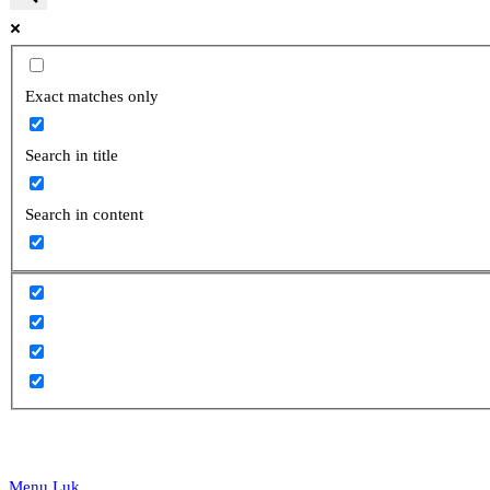
website
Exact matches only
Search in title
search
Search in content
Menu
Luk