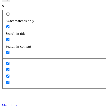
website
Exact matches only
Search in title
search
Search in content
Menu
Luk