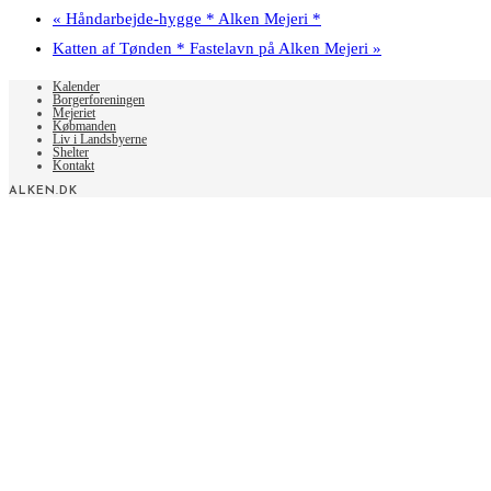
«
Håndarbejde-hygge * Alken Mejeri *
Katten af Tønden * Fastelavn på Alken Mejeri
»
Kalender
Borgerforeningen
Mejeriet
Købmanden
Liv i Landsbyerne
Shelter
Kontakt
ALKEN.DK