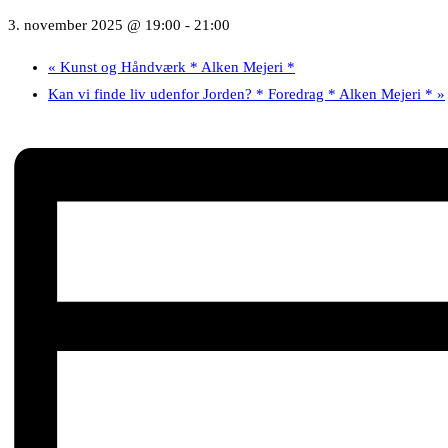
3. november 2025 @ 19:00
-
21:00
«
Kunst og Håndværk * Alken Mejeri *
Kan vi finde liv udenfor Jorden? * Foredrag * Alken Mejeri *
»