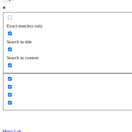
website
Exact matches only
Search in title
search
Search in content
Menu
Luk