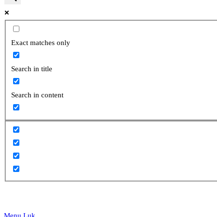
website
Exact matches only
Search in title
search
Search in content
Menu
Luk