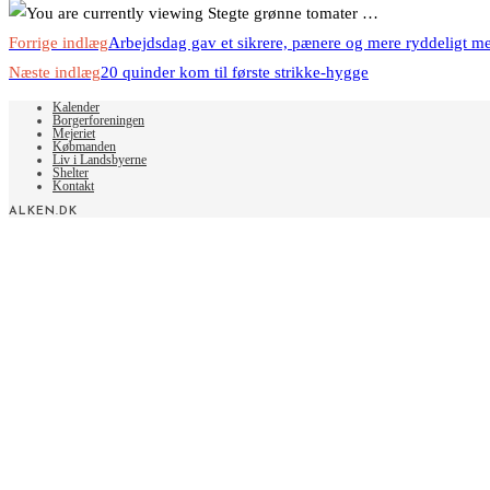
Read
Forrige indlæg
Arbejdsdag gav et sikrere, pænere og mere ryddeligt me
more
Næste indlæg
20 quinder kom til første strikke-hygge
articles
Kalender
Borgerforeningen
Mejeriet
Købmanden
Liv i Landsbyerne
Shelter
Kontakt
ALKEN.DK