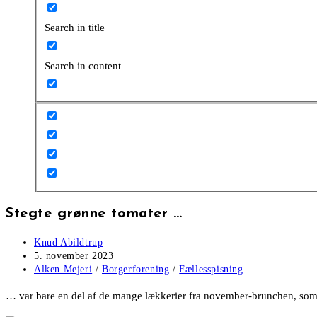
Search in title
Search in content
Stegte grønne tomater …
Post
Knud Abildtrup
author:
Post
5. november 2023
published:
Post
Alken Mejeri
/
Borgerforening
/
Fællesspisning
category:
… var bare en del af de mange lækkerier fra november-brunchen, som 