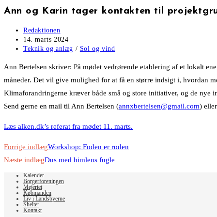
Ann og Karin tager kontakten til projektg
Post
Redaktionen
author:
Post
14. marts 2024
published:
Post
Teknik og anlæg
/
Sol og vind
category:
Ann Bertelsen skriver: På mødet vedrørende etablering af et lokalt ene
måneder. Det vil give mulighed for at få en større indsigt i, hvordan m
Klimaforandringerne kræver både små og store initiativer, og de nye ini
Send gerne en mail til Ann Bertelsen (
annxbertelsen@gmail.com
) elle
Læs alken.dk’s referat fra mødet 11. marts.
Read
Forrige indlæg
Workshop: Foden er roden
more
Næste indlæg
Dus med himlens fugle
articles
Kalender
Borgerforeningen
Mejeriet
Købmanden
Liv i Landsbyerne
Shelter
Kontakt