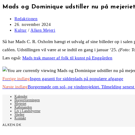
Mads og Dominique udstiller nu på mejerie
Post
Redaktionen
author:
Post
26. november 2024
published:
Post
Kultur
/
Alken Mejeri
category:
Så har Mads C. R. Oxholm hængt et udvalg af sine billeder op i salen 
caféen. Udstillingen vil være at se indtil en gang i januar ‘25.
(Foto: T
Læs også:
Mads trak masser af folk til kunst på Enggården
Read
Forrige indlæg
Ingen garanti for siddeplads på populære afgange
more
Næste indlæg
Borgermøde om sol- og vindprojektet. Tilmelding senest
articles
Kalender
Borgerforeningen
Mejeriet
Købmanden
Liv i Landsbyerne
Shelter
Kontakt
ALKEN.DK