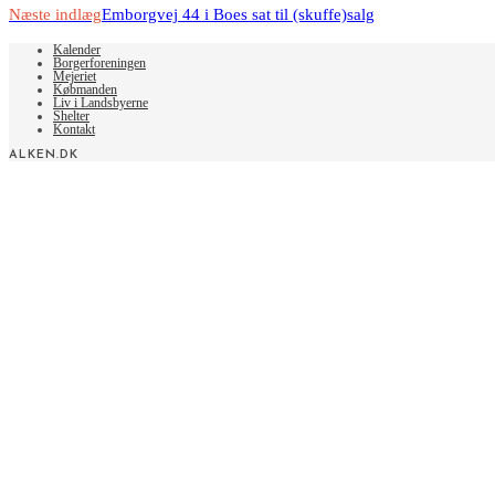
more
Næste indlæg
Emborgvej 44 i Boes sat til (skuffe)salg
articles
Kalender
Borgerforeningen
Mejeriet
Købmanden
Liv i Landsbyerne
Shelter
Kontakt
ALKEN.DK