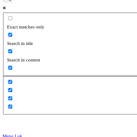
website
Exact matches only
Search in title
search
Search in content
Menu
Luk