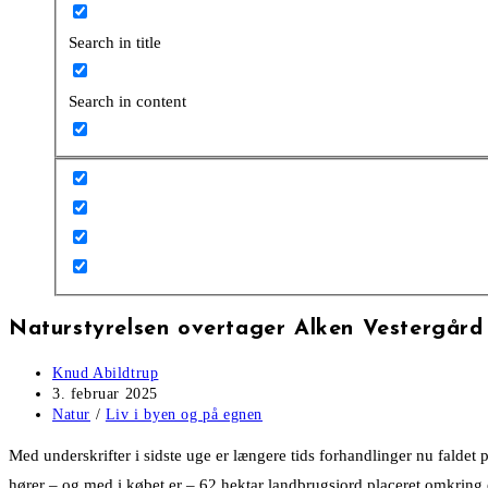
Search in title
Search in content
Naturstyrelsen overtager Alken Vestergård
Post
Knud Abildtrup
author:
Post
3. februar 2025
published:
Post
Natur
/
Liv i byen og på egnen
category:
Med underskrifter i sidste uge er længere tids forhandlinger nu faldet
hører – og med i købet er – 62 hektar landbrugsjord placeret omkrin