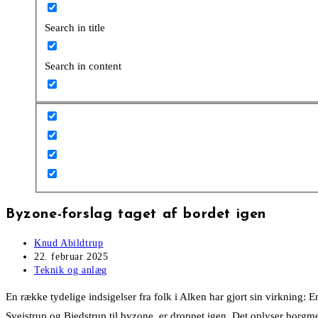
Search in title
Search in content
Byzone-forslag taget af bordet igen
Post
Knud Abildtrup
author:
Post
22. februar 2025
published:
Post
Teknik og anlæg
category:
En række tydelige indsigelser fra folk i Alken har gjort sin virkning
Svejstrup og Bjedstrup til byzone, er droppet igen. Det oplyser borgm