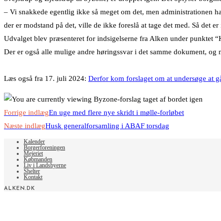
– Vi snakkede egentlig ikke så meget om det, men administrationen har 
der er modstand på det, ville de ikke foreslå at tage det med. Så det 
Udvalget blev præsenteret for indsigelserne fra Alken under punktet 
Der er også alle mulige andre høringssvar i det samme dokument, og m
Læs også fra 17. juli 2024:
Derfor kom forslaget om at undersøge at gå
Read
Forrige indlæg
En uge med flere nye skridt i mølle-forløbet
more
Næste indlæg
Husk generalforsamling i ABAF torsdag
articles
Kalender
Borgerforeningen
Mejeriet
Købmanden
Liv i Landsbyerne
Shelter
Kontakt
ALKEN.DK