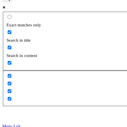
website
Exact matches only
Search in title
search
Search in content
Menu
Luk