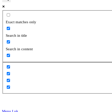
website
Exact matches only
Search in title
search
Search in content
Menu
Luk