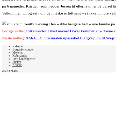
på 6 måneder. Kristian, som hedder Jessen til efternavn, er på barsel 
Velkommen til, og selv om det måske er lidt sent – så ikke mindre vel
Read
Forrige indlæg
Folkeminder: Hvad navnet Dover kommer af – dovne stu
more
Næste indlæg
1824-1834: “En næsten upassabel Biergvej” op til Svejst
articles
Kalender
Borgerforeningen
Mejeriet
Købmanden
Liv i Landsbyerne
Shelter
Kontakt
ALKEN.DK