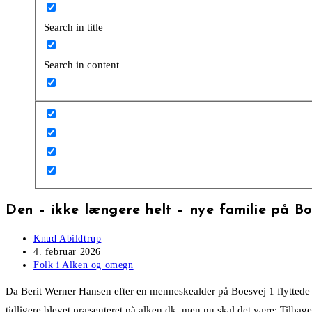
Search in title
Search in content
Den – ikke længere helt – nye familie på B
Post
Knud Abildtrup
author:
Post
4. februar 2026
published:
Post
Folk i Alken og omegn
category:
Da Berit Werner Hansen efter en menneskealder på Boesvej 1 flyttede 
tidligere blevet præsenteret på alken.dk, men nu skal det være: Tilbage