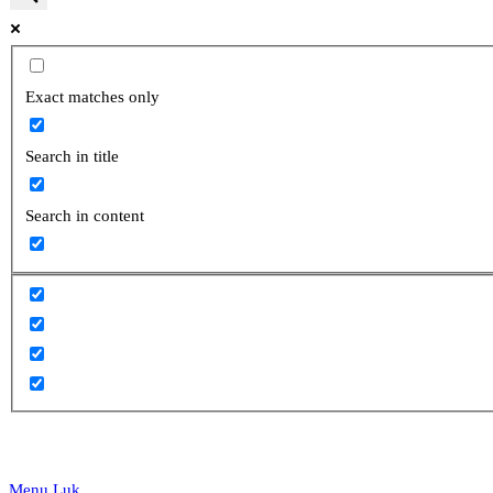
website
Exact matches only
Search in title
search
Search in content
Menu
Luk