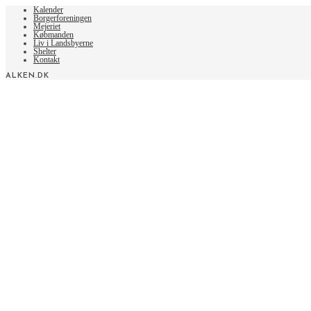
articles
Kalender
Borgerforeningen
Mejeriet
Købmanden
Liv i Landsbyerne
Shelter
Kontakt
ALKEN.DK