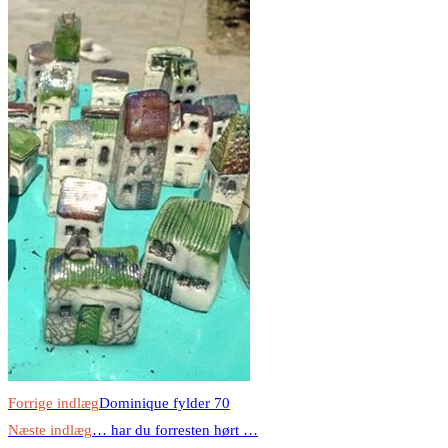
Read
Forrige indlæg
Dominique fylder 70
more
Næste indlæg
… har du forresten hørt …