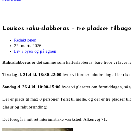
Louises raku-slabberas – tre pladser tilbag
Post
Redaktionen
author:
Post
22. marts 2026
published:
Post
Liv i byen og på egnen
category:
Rakuslabberas
er det samme som kaffeslabberas, bare hvor vi laver ra
Tirsdag d. 21.4 kl. 18:30-22:00
hvor vi former mindre ting af ler (fx
Søndag d. 26.4 kl. 10:00-15:00
hvor vi glaserer om formiddagen, så tø
Der er plads til max 8 personer. Først til mølle, og der er tre pladser
glasur og rakubrænding).
Det foregår i mit ret interimistiske værksted; Alkenvej 71.