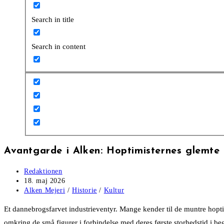
Search in title
Search in content
Avantgarde i Alken: Hoptimisternes glemte 
Post
Redaktionen
author:
Post
18. maj 2026
published:
Post
Alken Mejeri
/
Historie
/
Kultur
category:
Et dannebrogsfarvet industrieventyr. Mange kender til de muntre hoptim
omkring de små figurer i forbindelse med deres første storhedstid i beg