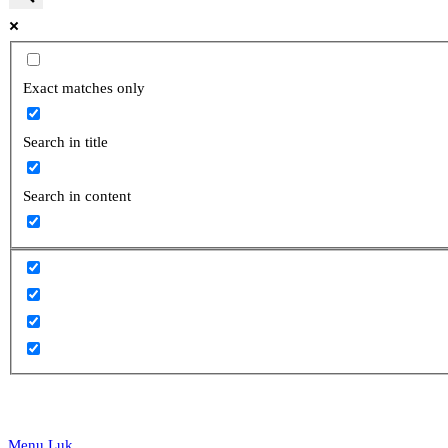
website
Exact matches only
Search in title
search
Search in content
Menu
Luk