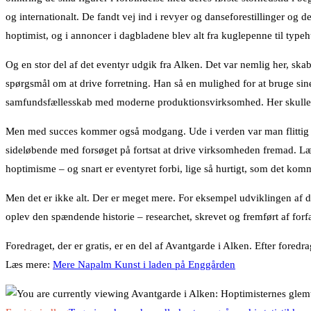
og internationalt. De fandt vej ind i revyer og danseforestillinger og 
hoptimist, og i annoncer i dagbladene blev alt fra kuglepenne til typehu
Og en stor del af det eventyr udgik fra Alken. Det var nemlig her, skabe
spørgsmål om at drive forretning. Han så en mulighed for at bruge sin
samfundsfællesskab med moderne produktionsvirksomhed. Her skulle fa
Men med succes kommer også modgang. Ude i verden var man flittig til 
sideløbende med forsøget på fortsat at drive virksomheden fremad. Læg
hoptimisme – og snart er eventyret forbi, lige så hurtigt, som det kom
Men det er ikke alt. Der er meget mere. For eksempel udviklingen af d
oplev den spændende historie – researchet, skrevet og fremført af forf
Foredraget, der er gratis, er en del af Avantgarde i Alken. Efter fored
Læs mere:
Mere Napalm Kunst i laden på Enggården