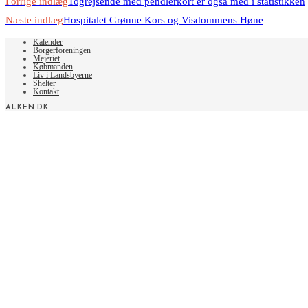
Read
Forrige indlæg
Togrejsende med pendlerkort er også med i statistikken
more
Næste indlæg
Hospitalet Grønne Kors og Visdommens Høne
articles
Kalender
Borgerforeningen
Mejeriet
Købmanden
Liv i Landsbyerne
Shelter
Kontakt
ALKEN.DK