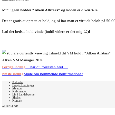
Miniligaen hedder
“Alken Allstars”
og koden er
alken2026
.
Det er gratis at oprette et hold, og så har man et virtuelt beløb på 50.00
Lad det bedste hold vinde (indtil videre er det mig 😉)!
Alken VM Manager 2026
Read
Forrige indlæg
… har du forresten hørt …
more
Næste indlæg
Møde om kommende konfirmationer
articles
Kalender
Borgerforeningen
Mejeriet
Købmanden
Liv i Landsbyerne
Shelter
Kontakt
ALKEN.DK