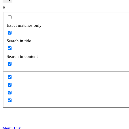
website
Exact matches only
Search in title
search
Search in content
Menu
Luk