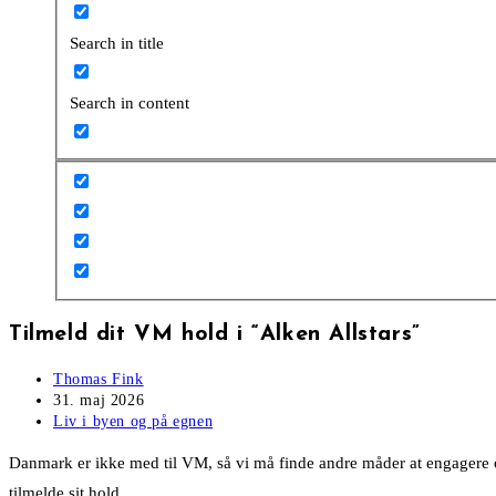
Search in title
Search in content
Tilmeld dit VM hold i “Alken Allstars”
Post
Thomas Fink
author:
Post
31. maj 2026
published:
Post
Liv i byen og på egnen
category:
Danmark er ikke med til VM, så vi må finde andre måder at engagere o
tilmelde sit hold.