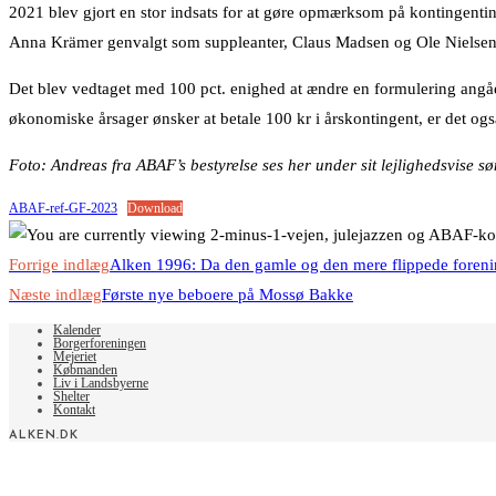
2021 blev gjort en stor indsats for at gøre opmærksom på kontingentin
Anna Krämer genvalgt som suppleanter, Claus Madsen og Ole Nielsen 
Det blev vedtaget med 100 pct. enighed at ændre en formulering angå
økonomiske årsager ønsker at betale 100 kr i årskontingent, er det ogs
Foto: Andreas fra ABAF’s bestyrelse ses her under sit lejlighedsvise s
ABAF-ref-GF-2023
Download
Read
Forrige indlæg
Alken 1996: Da den gamle og den mere flippede foreni
more
Næste indlæg
Første nye beboere på Mossø Bakke
articles
Kalender
Borgerforeningen
Mejeriet
Købmanden
Liv i Landsbyerne
Shelter
Kontakt
ALKEN.DK