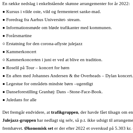
En række nedslag i enkeltstående skønne arrangementer for år 2022:
● Kursus i vilde oste, vild og fermenteret sanke-mad.
● Foredrag fra Aarhus Universitet- stream.
● Informationsmøde om bløde trafikanter med kommunen.
● Forårsmartine
○ Erstatning for den corona-aflyste julejazz
● Kammerkoncert
○ Kammerkoncerten i juni er ved at blive en tradition.
● Roselil på Tour – koncert for børn
● En aften med Johannes Andersen & the Overheads – Dylan koncert.
● Legestue for områdets mindste børn –ugentligt
● Danseforestilling Granhøj: Dans –Stone-Face-Book.
● Juledans for alle
Det fremgår endvidere, at
trafikgruppen
, der havde fået tilsagn om e
Julejazz-gruppen
har nedlagt sig selv, så p.t. ikke udsigt til arran
fremhævet.
Økonomisk set
er der efter 2022 et overskud på 5.303 kr. 