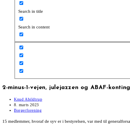
Search in title
Search in content
2-minus-1-vejen, julejazzen og ABAF-kontin
Post
Knud Abildtrup
author:
Post
8. marts 2023
published:
Post
Borgerforening
category:
15 medlemmer, hvoraf de syv er i bestyrelsen, var med til generalforsa