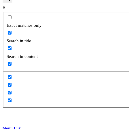
website
Exact matches only
Search in title
search
Search in content
Menu
Luk