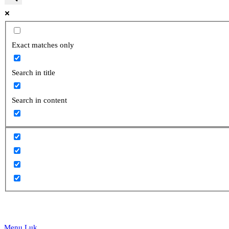
website
Exact matches only
Search in title
search
Search in content
Menu
Luk