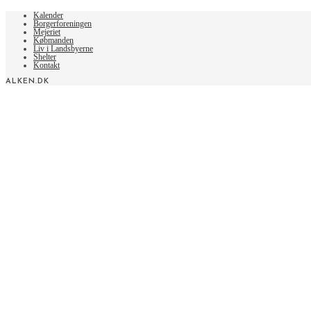
articles
Kalender
Borgerforeningen
Mejeriet
Købmanden
Liv i Landsbyerne
Shelter
Kontakt
ALKEN.DK