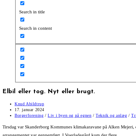
Search in title
Search in content
Elbil eller tog. Nyt eller brugt.
Post
Knud Abildtrup
author:
Post
17. januar 2024
published:
Post
Borgerforening
/
Liv i byen og på egnen
/
Teknik og anlæg
/
Tr
category:
Tirsdag var Skanderborg Kommunes klimakaravane på Alken Mejeri, og 
arrangementet var gennemført. I Voerladegård kom der flere.