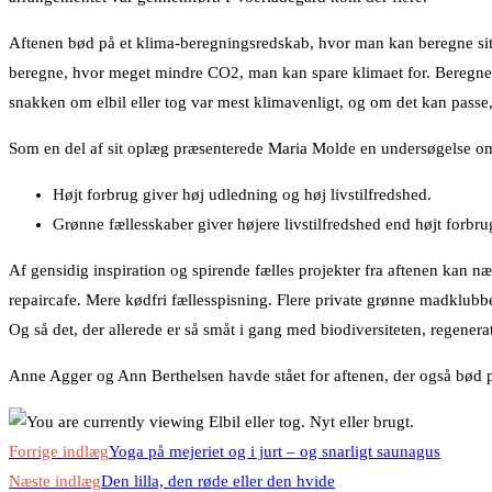
Aftenen bød på et klima-beregningsredskab, hvor man kan beregne sit kl
beregne, hvor meget mindre CO2, man kan spare klimaet for. Beregner
snakken om elbil eller tog var mest klimavenligt, og om det kan passe
Som en del af sit oplæg præsenterede Maria Molde en undersøgelse om 
Højt forbrug giver høj udledning og høj livstilfredshed.
Grønne fællesskaber giver højere livstilfredshed end højt forbru
Af gensidig inspiration og spirende fælles projekter fra aftenen kan 
repaircafe. Mere kødfri fællesspisning. Flere private grønne madklubbe
Og så det, der allerede er så småt i gang med biodiversiteten, regenera
Anne Agger og Ann Berthelsen havde stået for aftenen, der også bød
Read
Forrige indlæg
Yoga på mejeriet og i jurt – og snarligt saunagus
more
Næste indlæg
Den lilla, den røde eller den hvide