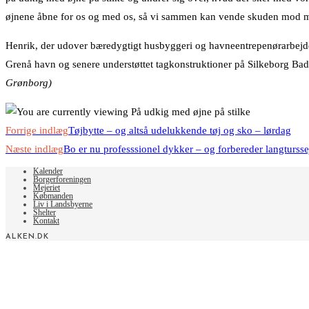
øjnene åbne for os og med os, så vi sammen kan vende skuden mod me
Henrik, der udover bæredygtigt husbyggeri og havneentrepenørarbejde bl
Grenå havn og senere understøttet tagkonstruktioner på Silkeborg Bad 
Grønborg)
Read
Forrige indlæg
Tøjbytte – og altså udelukkende tøj og sko – lørdag
more
Næste indlæg
Bo er nu professsionel dykker – og forbereder langturs
articles
Kalender
Borgerforeningen
Mejeriet
Købmanden
Liv i Landsbyerne
Shelter
Kontakt
ALKEN.DK