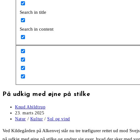
Search in title
Search in content
På udkig med øjne på stilke
Post
Knud Abildtrup
author:
Post
23. marts 2025
published:
Post
Natur
/
Kultur
/
Sol og vind
category:
Ved Kildegården på Alkenvej står nu tre træfigurer rettet ud mod Svej
på udkig med øjne på stilke og undrer sig over, hvad der sker med vo