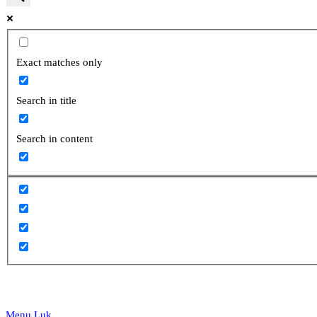
website
Exact matches only
Search in title
search
Search in content
Menu
Luk