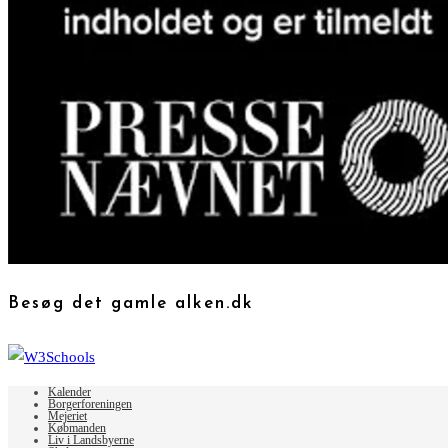
Besøg det gamle alken.dk
Kalender
Borgerforeningen
Mejeriet
Købmanden
Liv i Landsbyerne