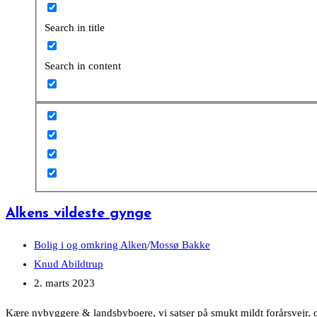
Search in title
Search in content
Alkens vildeste gynge
Post
Bolig i og omkring Alken
/
Mossø Bakke
category:
Post
Knud Abildtrup
author:
Post
2. marts 2023
published:
Kære nybyggere & landsbyboere, vi satser på smukt mildt forårsvejr, o