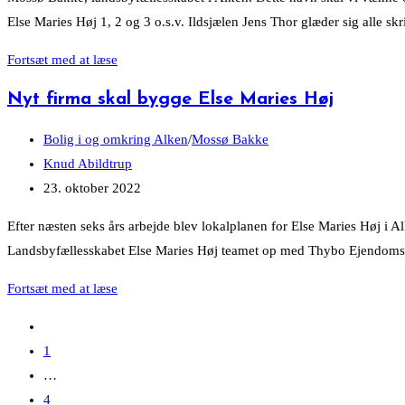
Else Maries Høj 1, 2 og 3 o.s.v. Ildsjælen Jens Thor glæder sig alle s
Nu
Fortsæt med at læse
hedder
Nyt firma skal bygge Else Maries Høj
byggeriet
Mossø
Post
Bolig i og omkring Alken
/
Mossø Bakke
Bakke
category:
Post
Knud Abildtrup
author:
Post
23. oktober 2022
published:
Efter næsten seks års arbejde blev lokalplanen for Else Maries Høj i Al
Landsbyfællesskabet Else Maries Høj teamet op med Thybo Ejendomsudv
Nyt
Fortsæt med at læse
firma
Go
skal
to
1
bygge
the
…
Else
previous
4