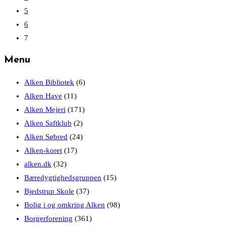
Maries
page
5
Høj
6
7
Menu
Alken Bibliotek
(6)
Alken Have
(11)
Alken Mejeri
(171)
Alken Saftklub
(2)
Alken Søbred
(24)
Alken-koret
(17)
alken.dk
(32)
Bæredygtighedsgruppen
(15)
Bjedstrup Skole
(37)
Bolig i og omkring Alken
(98)
Borgerforening
(361)