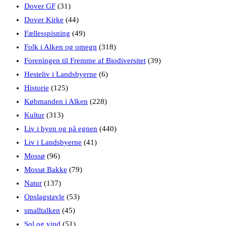
Dover GF
(31)
Dover Kirke
(44)
Fællesspisning
(49)
Folk i Alken og omegn
(318)
Foreningen til Fremme af Biodiversitet
(39)
Hesteliv i Landsbyerne
(6)
Historie
(125)
Købmanden i Alken
(228)
Kultur
(313)
Liv i byen og på egnen
(440)
Liv i Landsbyerne
(41)
Mossø
(96)
Mossø Bakke
(79)
Natur
(137)
Opslagstavle
(53)
smalltalken
(45)
Sol og vind
(51)