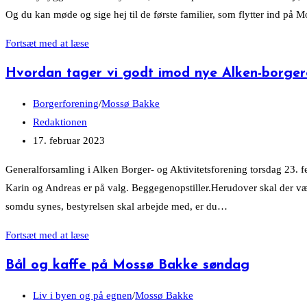
Og du kan møde og sige hej til de første familier, som flytter ind på Mo
Alkens
Fortsæt med at læse
vildeste
Hvordan tager vi godt imod nye Alken-borge
gynge
Post
Borgerforening
/
Mossø Bakke
category:
Post
Redaktionen
author:
Post
17. februar 2023
published:
Generalforsamling i Alken Borger- og Aktivitetsforening torsdag 23. f
Karin og Andreas er på valg. Beggegenopstiller.Herudover skal der vælg
somdu synes, bestyrelsen skal arbejde med, er du…
Hvordan
Fortsæt med at læse
tager
Bål og kaffe på Mossø Bakke søndag
vi
godt
Post
Liv i byen og på egnen
/
Mossø Bakke