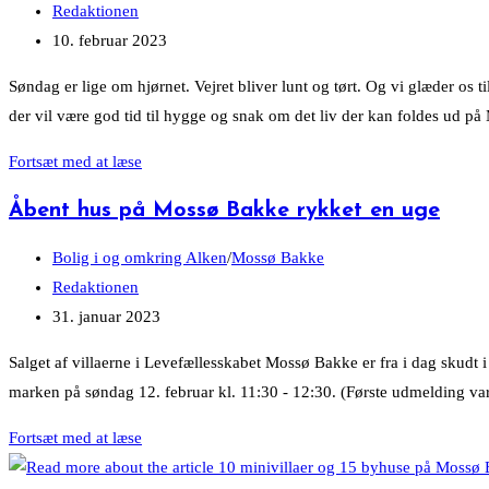
imod
category:
Post
Redaktionen
nye
author:
Post
10. februar 2023
Alken-
published:
Søndag er lige om hjørnet. Vejret bliver lunt og tørt. Og vi glæder os
borgere
der vil være god tid til hygge og snak om det liv der kan foldes ud
på
Mossø
Bål
Fortsæt med at læse
Bakke?
og
Åbent hus på Mossø Bakke rykket en uge
kaffe
på
Post
Bolig i og omkring Alken
/
Mossø Bakke
Mossø
category:
Post
Redaktionen
Bakke
author:
Post
31. januar 2023
søndag
published:
Salget af villaerne i Levefællesskabet Mossø Bakke er fra i dag skudt i
marken på søndag 12. februar kl. 11:30 - 12:30. (Første udmelding var
Åbent
Fortsæt med at læse
hus