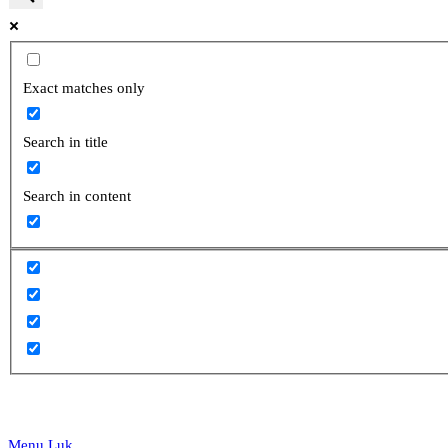
website
Exact matches only
Search in title
search
Search in content
Menu
Luk