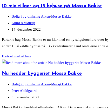
på
10 minivillaer og 15 byhuse på Mossø Bakke
Mossø
Bakke
Post
Bolig i og omkring Alken
/
Mossø Bakke
rykket
category:
Post
Knud Abildtrup
en
author:
Post
14. december 2022
uge
published:
Parterne bag Mossø Bakke er nu klar med en ny salgsbrochure over byg
er der 15 såkaldte byhuse på 135 kvadratmeter. Find omtalerne af de e
10
Fortsæt med at læse
minivillaer
og
Nu hedder byggeriet Mossø Bakke
15
byhuse
Post
Bolig i og omkring Alken
/
Mossø Bakke
på
category:
Post
Peter Abildgaard
Mossø
author:
Post
5. november 2022
Bakke
published:
Mossø Bakke, landsbyfællesskabet i Alken. Dette navn skal vi vænne os