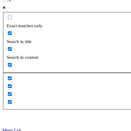
website
Exact matches only
Search in title
search
Search in content
Menu
Luk