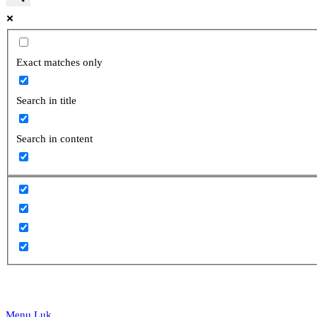
website
Exact matches only
Search in title
search
Search in content
Menu
Luk