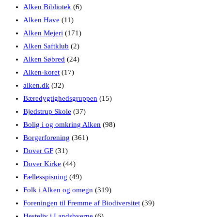
Alken Bibliotek
(6)
Alken Have
(11)
Alken Mejeri
(171)
Alken Saftklub
(2)
Alken Søbred
(24)
Alken-koret
(17)
alken.dk
(32)
Bæredygtighedsgruppen
(15)
Bjedstrup Skole
(37)
Bolig i og omkring Alken
(98)
Borgerforening
(361)
Dover GF
(31)
Dover Kirke
(44)
Fællesspisning
(49)
Folk i Alken og omegn
(319)
Foreningen til Fremme af Biodiversitet
(39)
Hesteliv i Landsbyerne
(6)