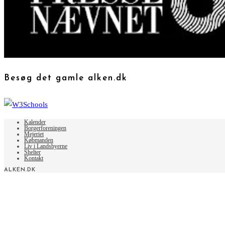
Besøg det gamle alken.dk
Kalender
Borgerforeningen
Mejeriet
Købmanden
Liv i Landsbyerne
Shelter
Kontakt
ALKEN.DK